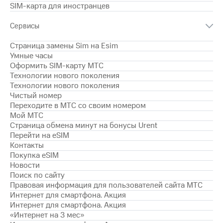
для дома
SIM-карта для иностранцев
Услуги
149 ₽/
Сервисы
мес
Акции
Страница замены Sim на Esim
МТС
Умные часы
Домашний
Premium
Оформить SIM-карту МТС
интернет
Технологии нового поколения
Подписка
Технологии нового поколения
Домашнее
на гигабайты
Чистый номер
ТВ
интернета,
Переходите в МТС со своим номером
фильмы,
Мой МТС
Спутниковое
музыка
Страница обмена минут на бонусы Urent
ТВ
и многое
Перейти на eSIM
другое
Контакты
Домашний
телефон
Покупка eSIM
Семейная
Новости
группа
Перейти
Поиск по сайту
в МТС
Скидка
Правовая информация для пользователей сайта МТС
со своим
на тарифы,
Интернет для смартфона. Акция
номером
общие
Интернет для смартфона. Акция
подписки
«Интернет на 3 мес»
Поддержка
и услуги,