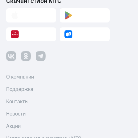
Скачайте Мой МТС
и
скидки
Все
товары
О компании
Поддержка
Контакты
Новости
Акции