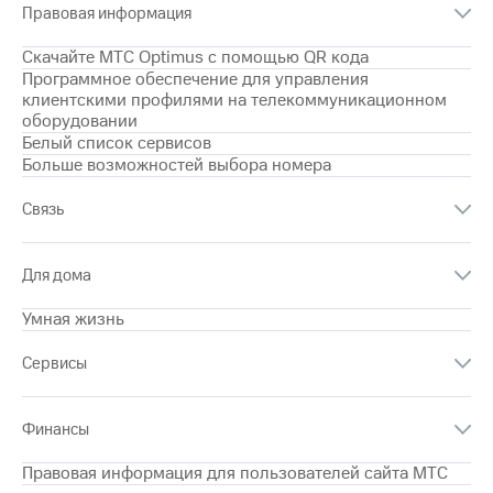
Правовая информация
на связь
Скачайте МТС Optimus с помощью QR кода
Роуминг
Тарифы
Программное обеспечение для управления
RED,
клиентскими профилями на телекоммуникационном
Семейная
РИИЛ
оборудовании
группа
и МТС
Белый список сервисов
Супер
Заказать
Больше возможностей выбора номера
дешевле
SIM-
при
карту
оплате
Связь
с карты
Оформить
МТС
eSIM
Деньги
Для дома
SIM-
Выберите
Умная жизнь
карта
и подключите
для
ТВ
Сервисы
иностранцев
с выгодным
тарифом
Оформить
Финансы
чистый
Тарифы
номер
Правовая информация для пользователей сайта МТС