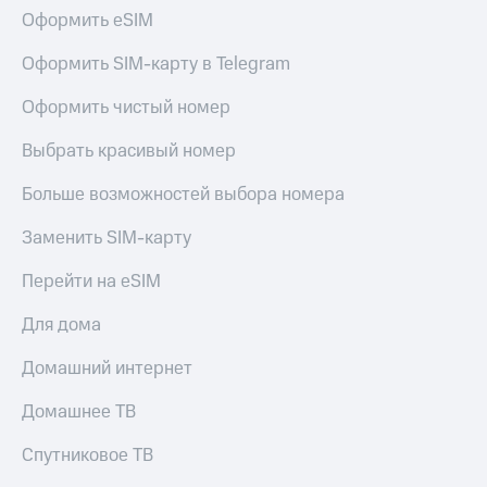
Оформить eSIM
Тарифы
Покупка
RED,
полисов
Оформить SIM-карту в Telegram
РИИЛ
онлайн
и МТС Супер
Оформить чистый номер
дешевле
Скидка 30%
при оплате
на связь
с карты
Выбрать красивый номер
МТС Деньги
С картой
Больше возможностей выбора номера
МТС
Обзоры
Деньги
товаров
Заменить SIM-карту
МТС
Скидки
Накопления
Перейти на eSIM
до 40%
Откладывайте
на смартфоны
Для дома
деньги
и получайте
при
Домашний интернет
доход 15%
покупке
со связью
Домашнее ТВ
Платежи
МТС
и
Спутниковое ТВ
переводы