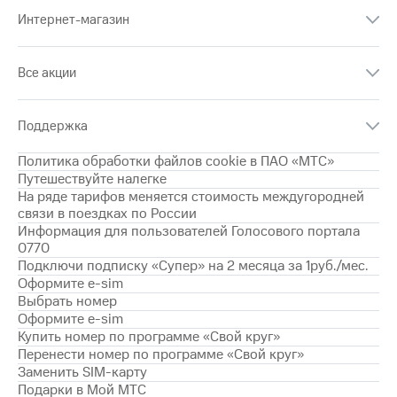
Интернет,
Выбрать
ТВ и телефон
Интернет-магазин
красивый
для дома
номер
Заменить
Все акции
Услуги
SIM-
карту
Личный
Поддержка
кабинет
Перейти
интернета
на
Политика обработки файлов cookie в ПАО «МТС»
и
eSIM
Путешествуйте налегке
ТВ
На ряде тарифов меняется стоимость междугородней
Личный
Для дома
связи в поездках по России
кабинет
Выберите
Информация для пользователей Голосового портала
спутникового
и подключите
0770
ТВ
ТВ
Подключи подписку «Супер» на 2 месяца за 1руб./мес.
Скачать
с выгодным
Оформите e-sim
приложение
тарифом
Выбрать номер
Мой
Оформите e-sim
МТС
Купить номер по программе «Свой круг»
Акции
Тарифы
Перенести номер по программе «Свой круг»
Интернет,
Заменить SIM-карту
ТВ и телефон
Видеонаблюдение
для дома
Подарки в Мой МТС