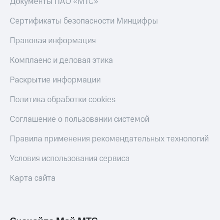
Документы ПАО «МТС»
Оплата
по QR-
Сертификаты безопасности Минцифры
коду
за границей
Правовая информация
тернет-магазин
Комплаенс и деловая этика
Смартфоны
Раскрытие информации
Наушники
и
Политика обработки cookies
колонки
Соглашение о пользовании системой
Умные
часы
Правила применения рекомендательных технологий
и
трекеры
Условия использования сервиса
Умный
Карта сайта
дом
Планшеты
Акции