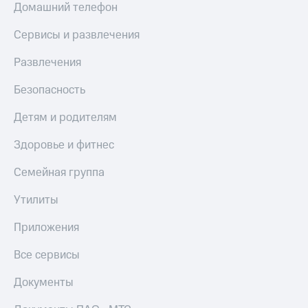
Домашний телефон
Пополнить
номер
Сервисы и развлечения
МТС
Настройки
Развлечения
автоплатежа
Безопасность
Пополнить
номер
Детям и родителям
другого
оператора
Здоровье и фитнес
Оплата
Семейная группа
интернета
и
Утилиты
ТВ
Приложения
Переводы
с
Все сервисы
телефона
на карту
Документы
МТС Pay