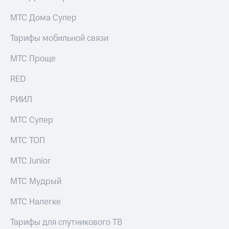
КИОН
Кино,
Строки
МТС Дома Супер
музыка,
книги
Live
Тарифы мобильной связи
и не
только
Гудок
МТС Проще
Безопасность
Мой
RED
МТС
Финансы
РИИЛ
Все
Детям
приложения
и родителям
МТС Супер
Инвестиции
Здоровье
МТС ТОП
и фитнес
Получайте
МТС Junior
доход
Приложения
онлайн
от МТС
МТС Мудрый
Страхование
Акции
МТС Налегке
Покупка
Приложения
полисов
Тарифы для спутникового ТВ
КИОН
онлайн