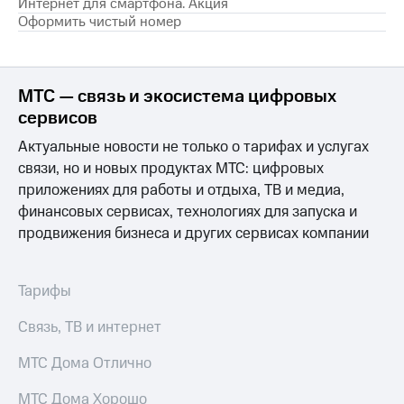
Интернет для смартфона. Акция
доступ
Оформить чистый номер
висы и подписки
к геолокации
МТС
Сертификаты
Premium
безопасности
МТС — связь и экосистема цифровых
Подписка
сервисов
Всё
на гигабайты
интернета,
под
Актуальные новости не только о тарифах и услугах
фильмы,
рукой
связи, но и новых продуктах МТС: цифровых
музыка
в Мой МТС
и многое
приложениях для работы и отдыха, ТВ и медиа,
другое
Посмотрите,
финансовых сервисах, технологиях для запуска и
что
продвижения бизнеса и других сервисах компании
Семейная
полезного
группа
есть
в нашем
Скидка
Тарифы
приложении
на тарифы,
общие
Связь, ТВ и интернет
КИОН
подписки
и услуги,
МТС Дома Отлично
КИОН
доступ
Музыка
к геолокации
МТС Дома Хорошо