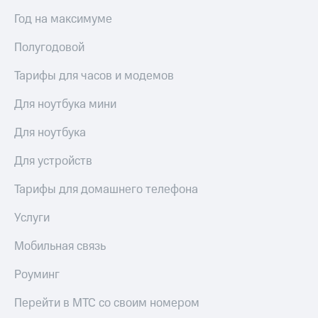
Год на максимуме
КИОН
Скидка 30%
Музыка
на связь
Полугодовой
КИОН
С картой
Строки
Тарифы для часов и модемов
МТС
Деньги
Live
Для ноутбука мини
МТС
Гудок
Накопления
Для ноутбука
Мой
Откладывайте
Для устройств
МТС
деньги
и получайте
Тарифы для домашнего телефона
Все
доход 15%
приложения
Услуги
Акции
Финансы
Инвестиции
Условия
Мобильная связь
пополнения
Получайте
Роуминг
доход
Скидка
онлайн
30%
Перейти в МТС со своим номером
на связь
Страхование