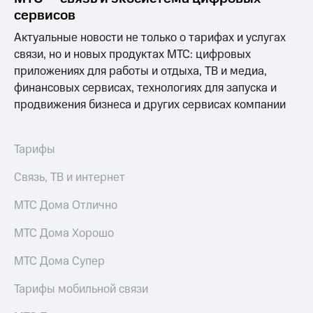
Услуги
149 ₽/
сервисов
мес
Акции
Актуальные новости не только о тарифах и услугах
МТС
связи, но и новых продуктах МТС: цифровых
Домашний
Premium
приложениях для работы и отдыха, ТВ и медиа,
интернет
финансовых сервисах, технологиях для запуска и
Подписка
Домашнее
продвижения бизнеса и других сервисах компании
на гигабайты
ТВ
интернета,
фильмы,
Спутниковое
музыка
Тарифы
ТВ
и многое
другое
Связь, ТВ и интернет
Домашний
Семейная
телефон
группа
МТС Дома Отлично
Перейти
Скидка
МТС Дома Хорошо
в МТС
на тарифы,
со своим
общие
МТС Дома Супер
номером
подписки
и услуги,
Поддержка
Тарифы мобильной связи
доступ
к геолокации