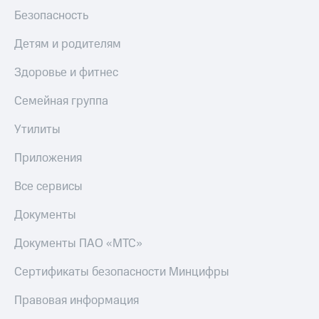
Скидка 30%
с карты
Безопасность
на связь
МТС Деньги
Детям и родителям
С картой
Обзоры
МТС
товаров
Здоровье и фитнес
Деньги
МТС
Скидки
Семейная группа
Накопления
до 40%
на смартфоны
Откладывайте
Утилиты
деньги
при
и получайте
Приложения
покупке
доход 15%
со связью
Платежи
Все сервисы
МТС
и
переводы
Документы
Пополнить
Документы ПАО «МТС»
номер
МТС
Сертификаты безопасности Минцифры
Настройки
Правовая информация
автоплатежа