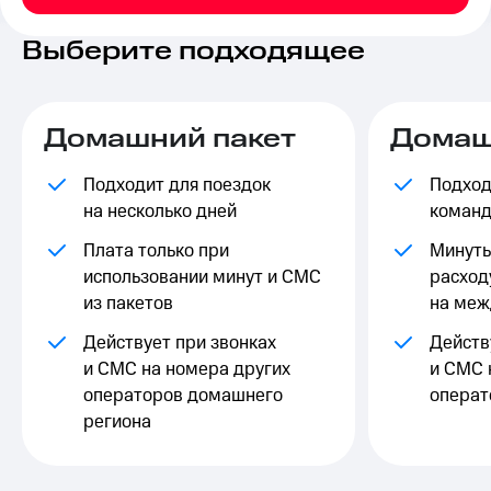
на связь
Выберите подходящее
Роуминг
Тарифы
RED,
Семейная
РИИЛ
группа
и МТС
Домашний пакет
Домаш
Супер
Заказать
дешевле
SIM-
Подходит для поездок
Подход
при
карту
оплате
на несколько дней
команд
с карты
Оформить
МТС
Плата только при
Минуты
eSIM
Деньги
использовании минут и СМС
расход
из пакетов
на меж
SIM-
Выберите
карта
и подключите
Действует при звонках
Действ
для
ТВ
и СМС на номера других
и СМС 
иностранцев
с выгодным
тарифом
операторов домашнего
операт
Оформить
региона
чистый
Тарифы
номер
Интернет,