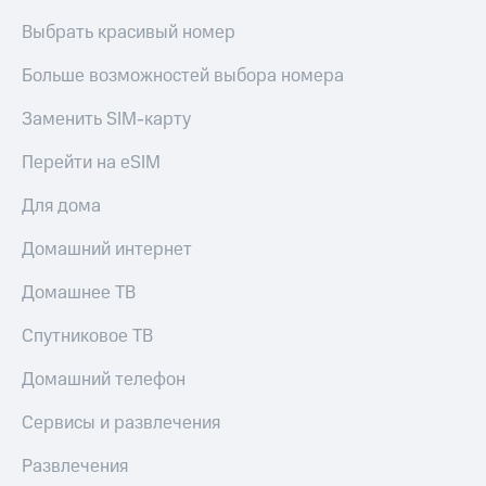
МТС
КИОН
Выбрать красивый номер
Деньги
Строки
МТС
Больше возможностей выбора номера
Накопления
Live
Откладывайте
Заменить SIM-карту
Гудок
деньги
и получайте
Перейти на eSIM
Мой
доход 15%
МТС
Акции
Для дома
Условия
Все
пополнения
приложения
Домашний интернет
Финансы
Скидка
Инвестиции
Домашнее ТВ
30%
на связь
Получайте
Спутниковое ТВ
доход
онлайн
Тарифы
Домашний телефон
Страхование
RED,
РИИЛ
Сервисы и развлечения
Покупка
и МТС Супер
полисов
дешевле
Развлечения
онлайн
при оплате