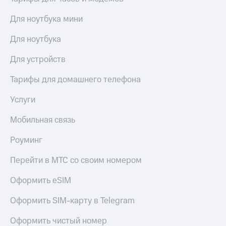
Live
и не
только
Для ноутбука мини
Гудок
Безопасность
Для ноутбука
Мой
МТС
Финансы
Для устройств
Все
Детям
Тарифы для домашнего телефона
приложения
и родителям
Инвестиции
Услуги
Здоровье
и фитнес
Получайте
Мобильная связь
доход
Приложения
онлайн
от МТС
Роуминг
Страхование
Акции
Перейти в МТС со своим номером
Покупка
полисов
Приложения
Оформить eSIM
онлайн
КИОН
Скидка 30%
Оформить SIM-карту в Telegram
на связь
КИОН
Музыка
Оформить чистый номер
С картой