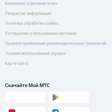
Комплаенс и деловая этика
Пополнить
номер
Раскрытие информации
другого
оператора
Политика обработки cookies
Оплата
интернета
Соглашение о пользовании системой
и
ТВ
Правила применения рекомендательных технологий
Переводы
Условия использования сервиса
с
телефона
Карта сайта
на карту
МТС Pay
Скачайте Мой МТС
Оплата
по QR-
коду
за границей
тернет-магазин