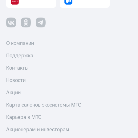
Смартфоны
Наушники
и
колонки
Умные
О компании
часы
и
трекеры
Поддержка
Умный
Контакты
дом
Новости
Планшеты
Акции
Акции
и
Карта салонов экосистемы МТС
скидки
Карьера в МТС
Все
товары
Акционерам и инвесторам