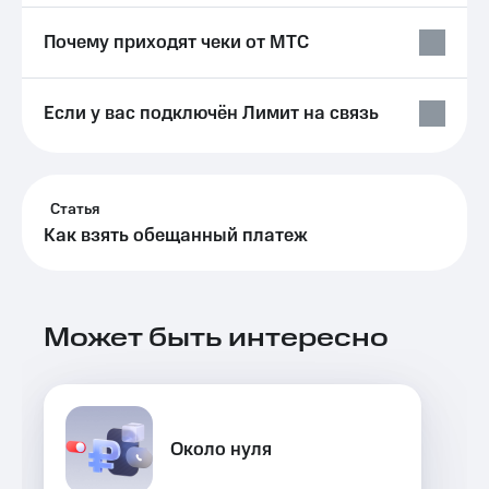
Выбрать
ТВ и телефон
красивый
для дома
Почему приходят чеки от МТС
номер
Услуги
Заменить
SIM-
Личный
Если у вас подключён Лимит на связь
карту
кабинет
интернета
Перейти
и
на
ТВ
Статья
eSIM
Личный
Как взять обещанный платеж
кабинет
Для дома
спутникового
Выберите
ТВ
и подключите
Скачать
ТВ
приложение
Может быть интересно
с выгодным
Мой
тарифом
МТС
Акции
Тарифы
Интернет,
ТВ и телефон
Видеонаблюдение
Около нуля
для дома
для дома