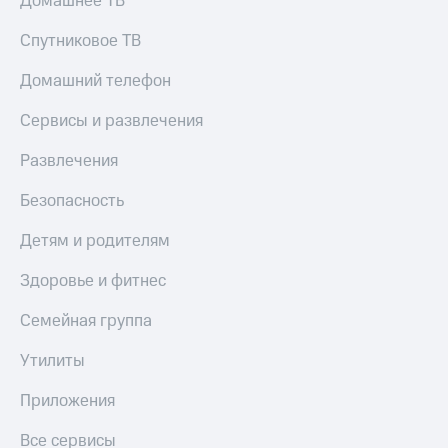
Домашнее ТВ
Скидка 30%
с карты
на связь
МТС Деньги
Спутниковое ТВ
С картой
Обзоры
Домашний телефон
МТС
товаров
Деньги
Сервисы и развлечения
МТС
Скидки
Накопления
до 40%
Развлечения
на смартфоны
Откладывайте
деньги
Безопасность
при
и получайте
покупке
доход 15%
Детям и родителям
со связью
Платежи
МТС
и
Здоровье и фитнес
переводы
Семейная группа
Пополнить
номер
Утилиты
МТС
Приложения
Настройки
автоплатежа
Все сервисы