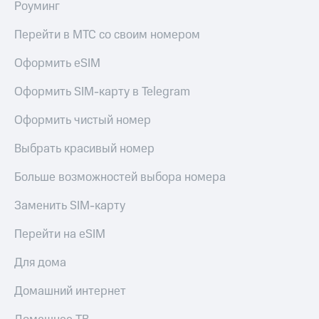
Роуминг
МТС
КИОН
Деньги
Строки
Перейти в МТС со своим номером
МТС
Накопления
Live
Оформить eSIM
Откладывайте
Гудок
деньги
Оформить SIM-карту в Telegram
и получайте
Мой
доход 15%
Оформить чистый номер
МТС
Акции
Условия
Выбрать красивый номер
Все
пополнения
приложения
Больше возможностей выбора номера
Финансы
Скидка
Инвестиции
30%
Заменить SIM-карту
на связь
Получайте
доход
Перейти на eSIM
онлайн
Тарифы
Страхование
RED,
Для дома
РИИЛ
Покупка
и МТС Супер
Домашний интернет
полисов
дешевле
онлайн
при оплате