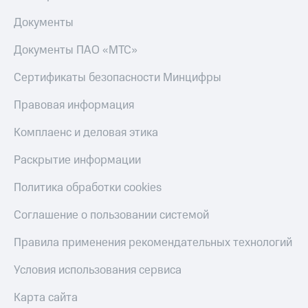
Пополнить
Документы
номер
другого
Документы ПАО «МТС»
оператора
Сертификаты безопасности Минцифры
Оплата
интернета
и
Правовая информация
ТВ
Комплаенс и деловая этика
Переводы
с
Раскрытие информации
телефона
на карту
Политика обработки cookies
МТС Pay
Соглашение о пользовании системой
Оплата
Правила применения рекомендательных технологий
по QR-
коду
Условия использования сервиса
за границей
Карта сайта
тернет-магазин