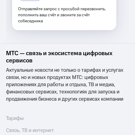
Услуги
149 ₽/
Отправляйте запрос с просьбой перезвонить,
мес
пополнить ваш счёт и звоните за счёт
Акции
собеседника
МТС
Домашний
Premium
интернет
Подписка
Домашнее
на гигабайты
ТВ
интернета,
МТС — связь и экосистема цифровых
фильмы,
сервисов
Спутниковое
музыка
ТВ
и многое
Актуальные новости не только о тарифах и услугах
другое
связи, но и новых продуктах МТС: цифровых
Домашний
Семейная
телефон
приложениях для работы и отдыха, ТВ и медиа,
группа
финансовых сервисах, технологиях для запуска и
Перейти
Скидка
продвижения бизнеса и других сервисах компании
в МТС
на тарифы,
со своим
общие
номером
подписки
Тарифы
и услуги,
Поддержка
доступ
Связь, ТВ и интернет
к геолокации