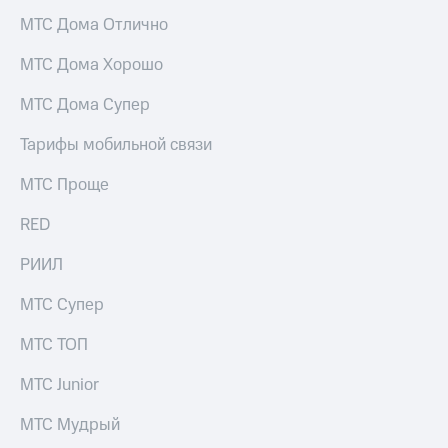
висы и подписки
Сертификаты
МТС
МТС Дома Отлично
безопасности
Premium
МТС Дома Хорошо
Всё
Подписка
под
на гигабайты
МТС Дома Супер
рукой
интернета,
в Мой МТС
фильмы,
Тарифы мобильной связи
музыка
Посмотрите,
и многое
МТС Проще
что
другое
полезного
Семейная
RED
есть
группа
в нашем
приложении
РИИЛ
Скидка
на тарифы,
КИОН
МТС Супер
общие
подписки
КИОН
МТС ТОП
и услуги,
Музыка
доступ
к геолокации
МТС Junior
КИОН
Кино,
Строки
музыка,
МТС Мудрый
книги