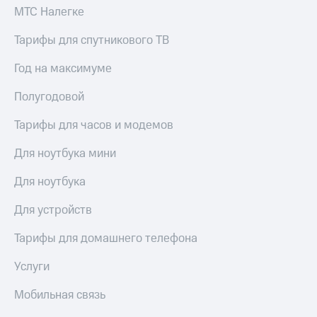
Live
и не
МТС Налегке
только
Гудок
Тарифы для спутникового ТВ
Безопасность
Мой
Год на максимуме
МТС
Финансы
Полугодовой
Все
Детям
приложения
и родителям
Тарифы для часов и модемов
Инвестиции
Здоровье
Для ноутбука мини
и фитнес
Получайте
доход
Для ноутбука
Приложения
онлайн
от МТС
Страхование
Для устройств
Акции
Покупка
Тарифы для домашнего телефона
полисов
Приложения
онлайн
КИОН
Услуги
Скидка 30%
на связь
КИОН
Мобильная связь
Музыка
С картой