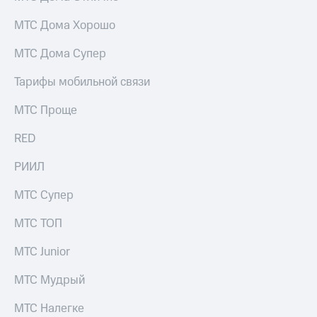
Скидка 30%
с карты
на связь
МТС Деньги
МТС Дома Хорошо
С картой
Обзоры
МТС Дома Супер
МТС
товаров
Деньги
Тарифы мобильной связи
МТС
Скидки
Накопления
до 40%
МТС Проще
на смартфоны
Откладывайте
RED
деньги
при
и получайте
покупке
РИИЛ
доход 15%
со связью
Платежи
МТС
МТС Супер
и
переводы
МТС ТОП
Пополнить
номер
МТС Junior
МТС
МТС Мудрый
Настройки
автоплатежа
МТС Налегке