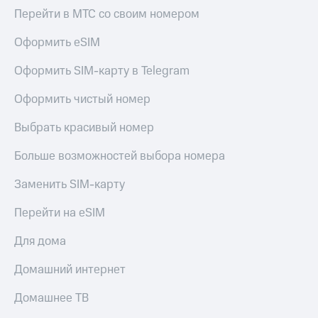
Смартфоны
Перейти в МТС со своим номером
Наушники
Оформить eSIM
и
колонки
Оформить SIM-карту в Telegram
Умные
Оформить чистый номер
часы
и
трекеры
Выбрать красивый номер
Умный
Больше возможностей выбора номера
дом
Заменить SIM-карту
Планшеты
Перейти на eSIM
Акции
и
Для дома
скидки
Домашний интернет
Все
товары
Домашнее ТВ