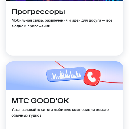
Live
и не
только
Прогрессоры
Гудок
Безопасность
Мобильная связь, развлечения и идеи для досуга — всё
Мой
в одном приложении
МТС
Финансы
Все
Детям
приложения
и родителям
Инвестиции
Здоровье
и фитнес
Получайте
доход
Приложения
онлайн
от МТС
Страхование
Акции
Покупка
МТС GOOD'OK
полисов
Приложения
онлайн
КИОН
Устанавливайте хиты и любимые композиции вместо
Скидка 30%
обычных гудков
на связь
КИОН
Музыка
С картой