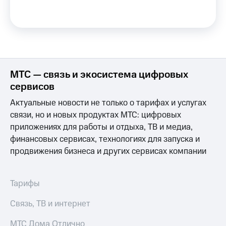
МТС
КИОН
Деньги
Строки
МТС
Накопления
Live
Откладывайте
Гудок
деньги
МТС — связь и экосистема цифровых
и получайте
Мой
доход 15%
сервисов
МТС
Акции
Актуальные новости не только о тарифах и услугах
Условия
Все
пополнения
связи, но и новых продуктах МТС: цифровых
приложения
Финансы
приложениях для работы и отдыха, ТВ и медиа,
Скидка
Инвестиции
финансовых сервисах, технологиях для запуска и
30%
продвижения бизнеса и других сервисах компании
на связь
Получайте
доход
онлайн
Тарифы
Страхование
RED,
Тарифы
РИИЛ
Покупка
и МТС Супер
Связь, ТВ и интернет
полисов
дешевле
онлайн
при оплате
МТС Дома Отлично