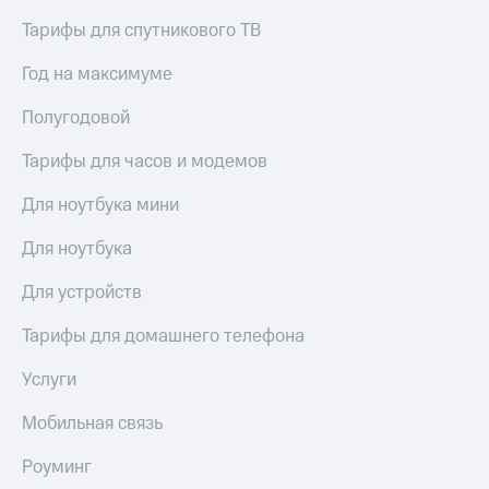
Пополнить
Тарифы для спутникового ТВ
номер
другого
Год на максимуме
оператора
Полугодовой
Оплата
интернета
Тарифы для часов и модемов
и
ТВ
Для ноутбука мини
Переводы
с
Для ноутбука
телефона
на карту
Для устройств
МТС Pay
Тарифы для домашнего телефона
Оплата
Услуги
по QR-
коду
Мобильная связь
за границей
Роуминг
тернет-магазин