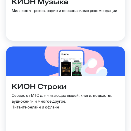
КИОН Музыка
Услуги
149 ₽/
Миллионы треков, радио и персональные рекомендации
мес
Акции
МТС
Домашний
Premium
интернет
Подписка
Домашнее
на гигабайты
ТВ
интернета,
фильмы,
Спутниковое
музыка
ТВ
и многое
другое
Домашний
Семейная
телефон
группа
КИОН Строки
Перейти
Скидка
Сервис от МТС для читающих людей: книги, подкасты,
в МТС
на тарифы,
аудиокниги и многое другое.
со своим
общие
Читайте онлайн и офлайн
номером
подписки
и услуги,
Поддержка
доступ
к геолокации