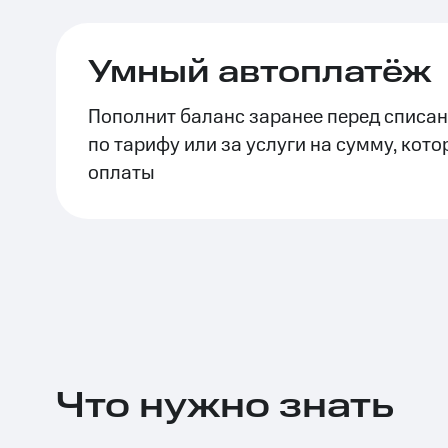
Тарифы RED, РИИЛ и МТС Супер дешев
Умный автоплатёж
Обзоры товаров
Пополнит баланс заранее перед списа
Скидки до 40%
по тарифу или за услуги на сумму, кото
на смартфоны
оплаты
при покупке со связью МТС
Что нужно знать