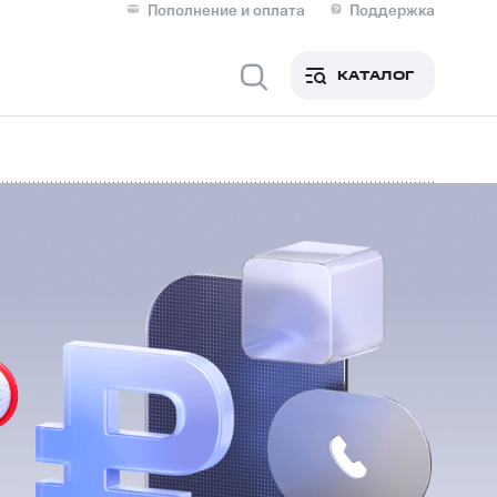
Пополнение и оплата
Поддержка
Скидка 30% на связь
Личные кабинеты
КАТАЛОГ
Мобильная связь
IM-карта для иностранцев
M
Для дома
ерейти в МТС со своим
ой МТС
Сервисы и подписки
фитнес
Приложения от МТС