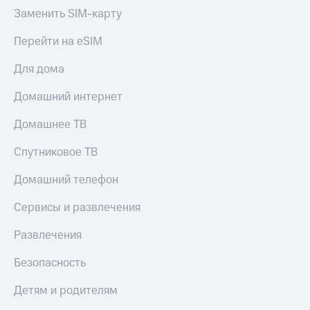
Скидка 30%
с карты
Заменить SIM-карту
на связь
МТС Деньги
Перейти на eSIM
С картой
Обзоры
МТС
товаров
Для дома
Деньги
МТС
Скидки
Домашний интернет
Накопления
до 40%
на смартфоны
Домашнее ТВ
Откладывайте
деньги
при
и получайте
Спутниковое ТВ
покупке
доход 15%
со связью
Платежи
Домашний телефон
МТС
и
переводы
Сервисы и развлечения
Пополнить
Развлечения
номер
МТС
Безопасность
Настройки
Детям и родителям
автоплатежа