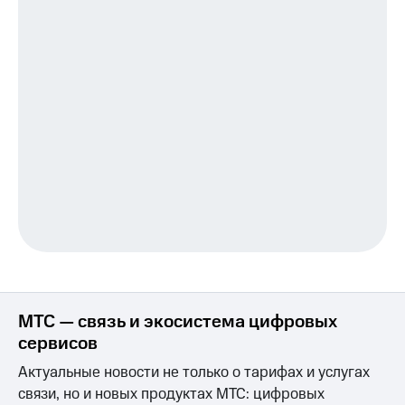
Услуги
149 ₽/
мес
Акции
МТС
Домашний
Premium
интернет
Подписка
Домашнее
на гигабайты
ТВ
интернета,
фильмы,
Спутниковое
музыка
ТВ
и многое
другое
Домашний
Семейная
телефон
группа
Перейти
Скидка
в МТС
на тарифы,
МТС — связь и экосистема цифровых
со своим
общие
номером
сервисов
подписки
и услуги,
Актуальные новости не только о тарифах и услугах
Поддержка
доступ
связи, но и новых продуктах МТС: цифровых
к геолокации