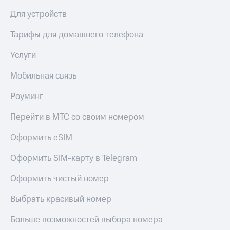
МТС
КИОН
Для устройств
Деньги
Строки
МТС
Тарифы для домашнего телефона
Накопления
Live
Услуги
Откладывайте
Гудок
деньги
и получайте
Мобильная связь
Мой
доход 15%
МТС
Акции
Роуминг
Условия
Все
пополнения
Перейти в МТС со своим номером
приложения
Финансы
Скидка
Оформить eSIM
Инвестиции
30%
на связь
Получайте
Оформить SIM-карту в Telegram
доход
онлайн
Тарифы
Оформить чистый номер
Страхование
RED,
РИИЛ
Выбрать красивый номер
Покупка
и МТС Супер
полисов
дешевле
Больше возможностей выбора номера
онлайн
при оплате