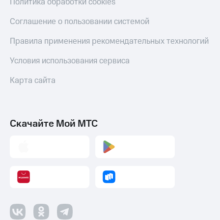
Политика обработки cookies
Смартфоны
Соглашение о пользовании системой
Наушники
и
Правила применения рекомендательных технологий
колонки
Умные
Условия использования сервиса
часы
и
Карта сайта
трекеры
Умный
дом
Скачайте Мой МТС
Планшеты
Акции
и
скидки
Все
товары