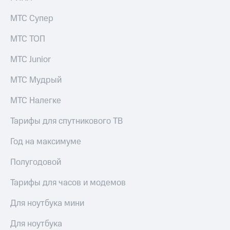
Live
и не
только
МТС Супер
Гудок
Безопасность
МТС ТОП
Мой
МТС
Финансы
МТС Junior
Все
Детям
МТС Мудрый
приложения
и родителям
МТС Налегке
Инвестиции
Здоровье
и фитнес
Получайте
Тарифы для спутникового ТВ
доход
Приложения
онлайн
Год на максимуме
от МТС
Страхование
Акции
Полугодовой
Покупка
полисов
Приложения
Тарифы для часов и модемов
онлайн
КИОН
Скидка 30%
Для ноутбука мини
на связь
КИОН
Музыка
Для ноутбука
С картой