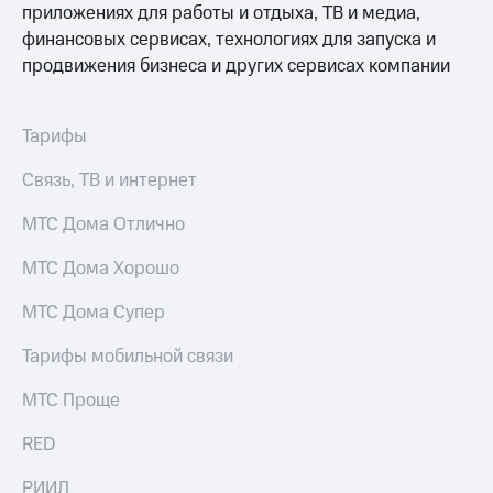
висы и подписки
Сертификаты
приложениях для работы и отдыха, ТВ и медиа,
МТС
безопасности
финансовых сервисах, технологиях для запуска и
Premium
продвижения бизнеса и других сервисах компании
Всё
Подписка
под
на гигабайты
рукой
интернета,
Тарифы
в Мой МТС
фильмы,
музыка
Связь, ТВ и интернет
Посмотрите,
и многое
что
другое
МТС Дома Отлично
полезного
Семейная
есть
группа
МТС Дома Хорошо
в нашем
приложении
Скидка
МТС Дома Супер
на тарифы,
КИОН
общие
Тарифы мобильной связи
подписки
КИОН
и услуги,
Музыка
МТС Проще
доступ
к геолокации
КИОН
Кино,
RED
Строки
музыка,
книги
РИИЛ