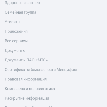
Здоровье и фитнес
Пополнить
номер
Семейная группа
другого
оператора
Утилиты
Оплата
Приложения
интернета
и
ТВ
Все сервисы
Переводы
Документы
с
телефона
Документы ПАО «МТС»
на карту
Сертификаты безопасности Минцифры
МТС Pay
Правовая информация
Оплата
по QR-
Комплаенс и деловая этика
коду
за границей
Раскрытие информации
тернет-магазин