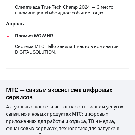
выкупа
Олимпиада True Tech Champ 2024 — 3 место
акций
в номинации «Гибридное событие года».
Дивиденды
Рынок
Апрель
облигаций
Премия WOW HR
Описание
Еврооблигации-2023
Система МТС Hello заняла 1 место в номинации
Уведомление
DIGITAL SOLUTION.
о
погашении
именных
облигаций
Другое
МТС — связь и экосистема цифровых
Регистратор
Реквизиты
сервисов
Контакты
Актуальные новости не только о тарифах и услугах
йчивое развитие
и деловая этика
связи, но и новых продуктах МТС: цифровых
На главную
приложениях для работы и отдыха, ТВ и медиа,
финансовых сервисах, технологиях для запуска и