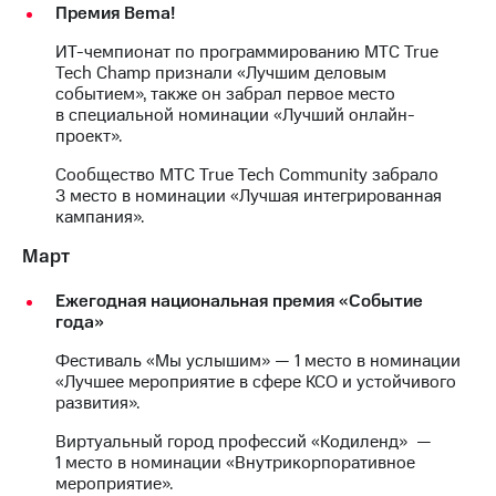
Раскрытие
Премия Bema!
информации
Информация
ИТ-чемпионат по программированию МТС True
акционерам
Tech Champ признали «Лучшим деловым
Документы
событием», также он забрал первое место
ПАО
в специальной номинации «Лучший онлайн-
"МТС"
проект».
Собрания
акционеров
Сообщество МТС True Tech Community забрало
Личный
3 место в номинации «Лучшая интегрированная
кабинет
кампания».
акционера
Март
Акционерный
капитал
Контроль
Ежегодная национальная премия «Событие
и
года»
аудит
Фестиваль «Мы услышим» — 1 место в номинации
Рынок
«Лучшее мероприятие в сфере КСО и устойчивого
акций
развития».
Описание
Виртуальный город профессий «Кодиленд» —
Программа
1 место в номинации «Внутрикорпоративное
приобретения
мероприятие».
Порядок