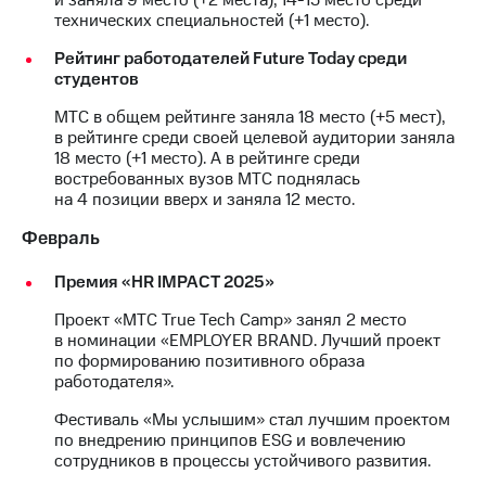
технических специальностей (+1 место).
МТС
о технологиях
Рейтинг работодателей Future Today среди
студентов
Достижения
МТС в общем рейтинге заняла 18 место (+5 мест),
в рейтинге среди своей целевой аудитории заняла
Интервью
18 место (+1 место). А в рейтинге среди
востребованных вузов МТС поднялась
Финансовая
на 4 позиции вверх и заняла 12 место.
отчетность
Февраль
Контакты
Премия «HR IMPACT 2025»
Новости
в
Проект «МТС True Tech Camp» занял 2 место
регионе
в номинации «EMPLOYER BRAND. Лучший проект
по формированию позитивного образа
м и акционерам
работодателя».
Корпоративное
управление
Фестиваль «Мы услышим» стал лучшим проектом
по внедрению принципов ESG и вовлечению
Корпоративный
сотрудников в процессы устойчивого развития.
секретарь