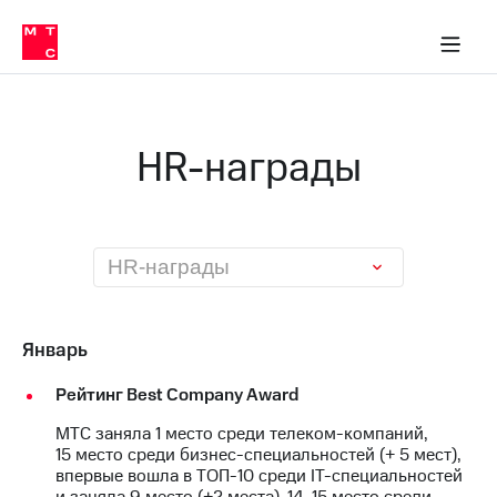
О
сторам и акционерам
Комплаенс и деловая этика
Устойчивое развитие
Медиа-центр
О МТС
О МТС
На главную
компании
О
компании
Стратегия
Стратегия
Карьера
HR-награды
в МТС
Карьера
в МТС
Пресс-
релизы
История
компании
МТС
HR-награды
о технологиях
Руководство
региона
Правовая
Январь
информация
Рейтинг Best Company Award
Контакты
МТС заняла 1 место среди телеком-компаний,
Медиа-центр
15 место среди бизнес-специальностей (+ 5 мест),
Пресс-
впервые вошла в ТОП-10 среди IT-специальностей
релизы
и заняла 9 место (+2 места), 14-15 место среди