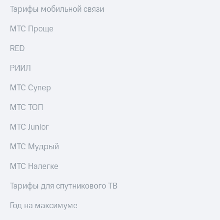
Тарифы мобильной связи
МТС Проще
RED
РИИЛ
МТС Супер
МТС ТОП
МТС Junior
МТС Мудрый
МТС Налегке
Тарифы для спутникового ТВ
Год на максимуме