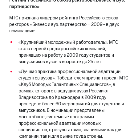
Рейтинг Российского союза ректоров «Бизнес и Вуз:
выкупа
партнерство»
акций
Дивиденды
МТС признана лидером рейтинга Российского союза
Рынок
ректоров «Бизнес и вуз: партнерство – 2009» в двух
облигаций
номинациях:
Описание
«Крупнейший молодежный работодатель». МТС
Еврооблигации-2023
стала первой среди российских компаний,
Уведомление
принявших на работу в 2009 году студентов и
о
выпускников вузов в возрасте до 25 лет.
погашении
именных
«Лучшая практика профессиональной адаптации
облигаций
студентов вузов». Победителем признан проект МТС
Другое
«Клуб Молодых Талантливых Специалистов», в
рамках которого в ведущих вузах России от
Регистратор
Реквизиты
Владивостока до Краснодара в 2009 году
Контакты
проведено более 60 мероприятий для студентов и
йчивое развитие
выпускников. В номинации представлены
и деловая этика
масштабные, системные программы
На главную
профессиональной адаптации молодых
специалистов, с результатами, значимыми как для
компании, так и для рынка труда страны.