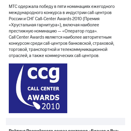
Раскрытие
МТС одержала победу в пяти номинациях ежегодного
информации
Информация
международного конкурса в индустрии call-центров
акционерам
России и СНГ Call-Center Awards 2010 (Премия
Документы
«Хрустальная гарнитура»), включая наиболее
ПАО
престижную номинацию — «Оператор года».
"МТС"
Call Center Awards является наиболее авторитетным
Собрания
конкурсом среди call-центров банковской, страховой,
акционеров
торговой, транспортной и телекоммуникационной
Личный
отраслей, а также коммерческих call-центров.
кабинет
акционера
Акционерный
капитал
Контроль
и
аудит
Рынок
акций
Описание
Программа
приобретения
Порядок