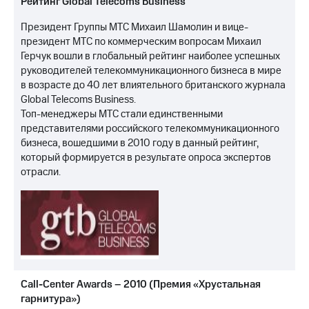
Рейтинг Global Telecoms Business
МТС
Президент Группы МТС Михаил Шамолин и вице-
о технологиях
президент МТС по коммерческим вопросам Михаил
Герчук вошли в глобальный рейтинг наиболее успешных
Достижения
руководителей телекоммуникационного бизнеса в мире
в возрасте до 40 лет влиятельного британского журнала
Интервью
Global Telecoms Business.
Топ-менеджеры МТС стали единственными
Финансовая
отчетность
представителями российского телекоммуникационного
бизнеса, вошедшими в 2010 году в данный рейтинг,
Контакты
который формируется в результате опроса экспертов
отрасли.
Новости
в
регионе
м и акционерам
Корпоративное
управление
Call-Center Awards – 2010 (Премия «Хрустальная
Корпоративный
секретарь
гарнитура»)