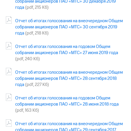
собрании акционеров ПАО «МТС» 30 декабря 2019
выкупа
года
(pdf, 215 Кб)
акций
Дивиденды
Рынок
Отчет об итогах голосования на внеочередном Общем
облигаций
собрании акционеров ПАО «МТС» 30 сентября 2019
года
(pdf, 218 Кб)
Описание
Еврооблигации-2023
Отчет об итогах голосования на годовом Общем
Уведомление
собрании акционеров ПАО «МТС» 27 июня 2019 года
о
(pdf, 240 Кб)
погашении
именных
облигаций
Отчет об итогах голосования на внеочередном Общем
Другое
собрании акционеров ПАО «МТС» 28 сентября 2018
года
(pdf, 227 Кб)
Регистратор
Реквизиты
Контакты
Отчет об итогах голосования на годовом Общем
йчивое развитие
собрании акционеров ПАО «МТС» 28 июня 2018 года
и деловая этика
(pdf, 163 Кб)
На главную
Отчет об итогах голосования на внеочередном Общем
собрании акционеров ПАО «МТС» 29 сентября 2017