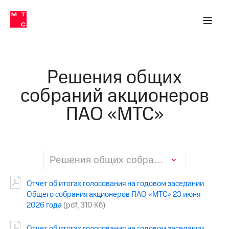
О
сторам и акционерам
Комплаенс и деловая этика
Устойчивое развитие
Медиа-центр
О МТС
О МТС
На главную
компании
О
компании
Стратегия
Стратегия
Карьера
Решения общих
в МТС
Карьера
в МТС
собраний акционеров
Пресс-
релизы
История
ПАО «МТС»
компании
МТС
о технологиях
Руководство
региона
Правовая
Решения общих собраний акционеров ПАО «МТС»
информация
Отчет об итогах голосования на годовом заседании
Контакты
Общего собрания акционеров ПАО «МТС» 23 июня
2026 года
(pdf, 310 Кб)
Медиа-центр
Пресс-
релизы
Отчет об итогах голосования на годовом заседании