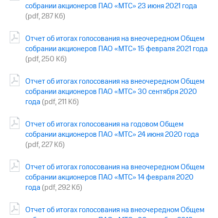
Раскрытие
собрании акционеров ПАО «МТС» 23 июня 2021 года
информации
(pdf, 287 Кб)
Информация
акционерам
Отчет об итогах голосования на внеочередном Общем
Документы
ПАО
собрании акционеров ПАО «МТС» 15 февраля 2021 года
"МТС"
(pdf, 250 Кб)
Собрания
акционеров
Отчет об итогах голосования на внеочередном Общем
Личный
собрании акционеров ПАО «МТС» 30 сентября 2020
кабинет
года
(pdf, 211 Кб)
акционера
Акционерный
капитал
Отчет об итогах голосования на годовом Общем
Контроль
собрании акционеров ПАО «МТС» 24 июня 2020 года
и
(pdf, 227 Кб)
аудит
Рынок
Отчет об итогах голосования на внеочередном Общем
акций
собрании акционеров ПАО «МТС» 14 февраля 2020
Описание
года
(pdf, 292 Кб)
Программа
приобретения
Отчет об итогах голосования на внеочередном Общем
Порядок