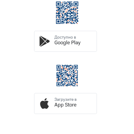
Раскрытие
информации
Информация
акционерам
Документы
ПАО
"МТС"
Доступно в
Собрания
Google Play
акционеров
Личный
кабинет
акционера
Акционерный
капитал
Контроль
и
аудит
Рынок
Загрузите в
акций
App Store
Описание
Программа
приобретения
Порядок