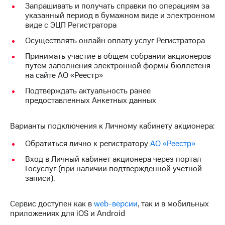
Запрашивать и получать справки по операциям за
указанный период в бумажном виде и электронном
МТС
виде с ЭЦП Регистратора
о технологиях
Осуществлять онлайн оплату услуг Регистратора
Достижения
Принимать участие в общем собрании акционеров
Интервью
путем заполнения электронной формы бюллетеня
на сайте АО «Реестр»
Финансовая
Подтверждать актуальность ранее
отчетность
предоставленных Анкетных данных
Контакты
Варианты подключения к Личному кабинету акционера:
Новости
в
Обратиться лично к регистратору
АО «Реестр»
регионе
Вход в Личный кабинет акционера через портал
Госуслуг (при наличии подтвержденной учетной
м и акционерам
записи).
Корпоративное
управление
Сервис доступен как в
web-версии
, так и в мобильных
Корпоративный
приложениях для iOS и Android
секретарь