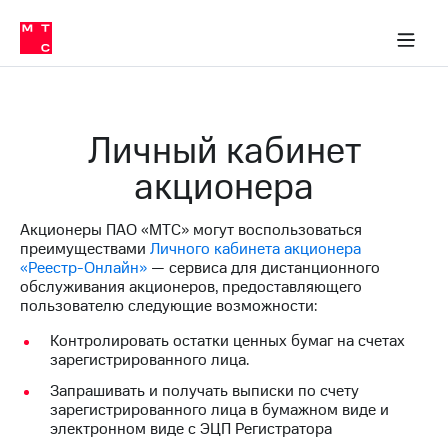
О
сторам и акционерам
Комплаенс и деловая этика
Устойчивое развитие
Медиа-центр
О МТС
О МТС
На главную
компании
О
компании
Стратегия
Стратегия
Карьера
Личный кабинет
в МТС
Карьера
в МТС
акционера
Пресс-
релизы
История
компании
Акционеры ПАО «МТС» могут воспользоваться
МТС
преимуществами
Личного кабинета акционера
о технологиях
Руководство
«Реестр-Онлайн»
— сервиса для дистанционного
региона
обслуживания акционеров, предоставляющего
пользователю следующие возможности:
Правовая
информация
Контролировать остатки ценных бумаг на счетах
зарегистрированного лица.
Контакты
Запрашивать и получать выписки по счету
Медиа-центр
зарегистрированного лица в бумажном виде и
Пресс-
электронном виде с ЭЦП Регистратора
релизы