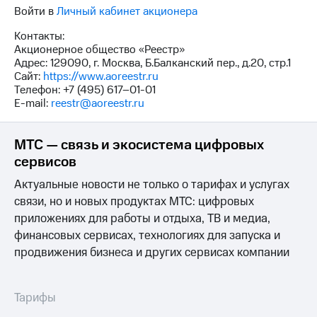
выкупа
Войти в
Личный кабинет акционера
акций
Дивиденды
Контакты:
Рынок
Акционерное общество «Реестр»
облигаций
Адрес: 129090, г. Москва, Б.Балканский пер., д.20, стр.1
Сайт:
https://www.aoreestr.ru
Описание
Телефон: +7 (495) 617–01-01
Еврооблигации-2023
E-mail:
reestr@aoreestr.ru
Уведомление
о
МТС — связь и экосистема цифровых
погашении
именных
сервисов
облигаций
Другое
Актуальные новости не только о тарифах и услугах
связи, но и новых продуктах МТС: цифровых
Регистратор
приложениях для работы и отдыха, ТВ и медиа,
Реквизиты
финансовых сервисах, технологиях для запуска и
Контакты
продвижения бизнеса и других сервисах компании
йчивое развитие
и деловая этика
На главную
Тарифы