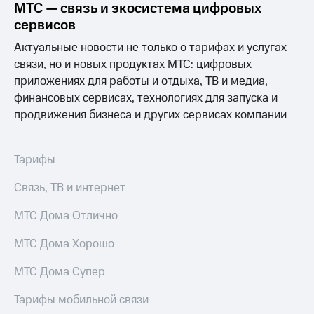
МТС — связь и экосистема цифровых
сервисов
МТС
о технологиях
Актуальные новости не только о тарифах и услугах
Достижения
связи, но и новых продуктах МТС: цифровых
приложениях для работы и отдыха, ТВ и медиа,
Интервью
финансовых сервисах, технологиях для запуска и
продвижения бизнеса и других сервисах компании
Финансовая
отчетность
Контакты
Тарифы
Новости
Связь, ТВ и интернет
в
регионе
МТС Дома Отлично
м и акционерам
МТС Дома Хорошо
Корпоративное
управление
МТС Дома Супер
Корпоративный
Тарифы мобильной связи
секретарь