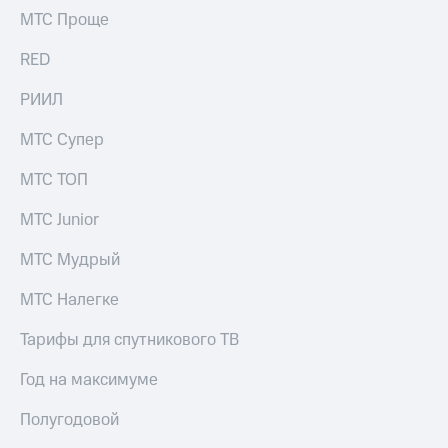
Раскрытие
МТС Проще
информации
Информация
RED
акционерам
Документы
РИИЛ
ПАО
"МТС"
Собрания
МТС Супер
акционеров
Личный
МТС ТОП
кабинет
акционера
МТС Junior
Акционерный
капитал
МТС Мудрый
Контроль
и
МТС Налегке
аудит
Рынок
Тарифы для спутникового ТВ
акций
Год на максимуме
Описание
Программа
Полугодовой
приобретения
Порядок